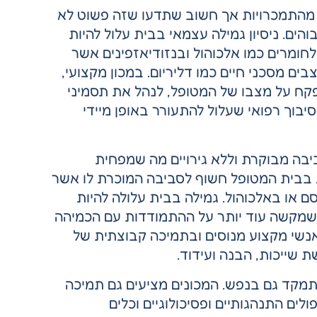
 מהתמכרויות אך חשוב שתדעו שזה פשוט לא
והים. ניסיון גמילה עצמאי בבית עלול להיות
חומרים כמו אלכוהול ובנזודיאזפינים אשר
בים מסכני חיים כמו דליריום. במכון מקצועי,
שנו צוות רפואי מיומן הזמין 24/7 כדי לפקח על מצבו של המטופל, לנהל את תסמיני
בוך רפואי שעלול להתעורר באופן מיידי
יבה מבוקרת וללא גירויים מה שמפחית
בבית המטופל חשוף לסביבה המוכרת לו אשר
 או באלכוהול. גמילה בבית עלולה להיות
 שמקשה עוד יותר על ההתמודדות עם הכמיהה
באנשי מקצוע מנוסים ובתמיכה קבוצתית של
 שייכות, הבנה ועידוד.
תמקד גם בנפש. המכונים מציעים גם תמיכה
לים התנהגותיים ופסיכולוגיים וכלים