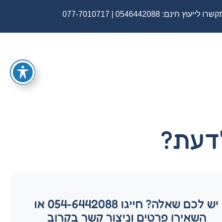
שרו לייעוץ חינם:
0546442088
|
077-7010717
לדעת?
יש לכם שאלה? חייגו 054-6442088 או
השאירו פרטים וניצור קשר בקרוב