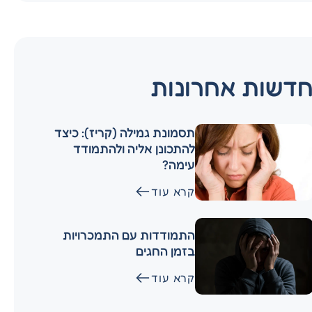
דשות אחרונות
תסמונת גמילה (קריז): כיצד
להתכונן אליה ולהתמודד
עימה?
קרא עוד
התמודדות עם התמכרויות
בזמן החגים
קרא עוד