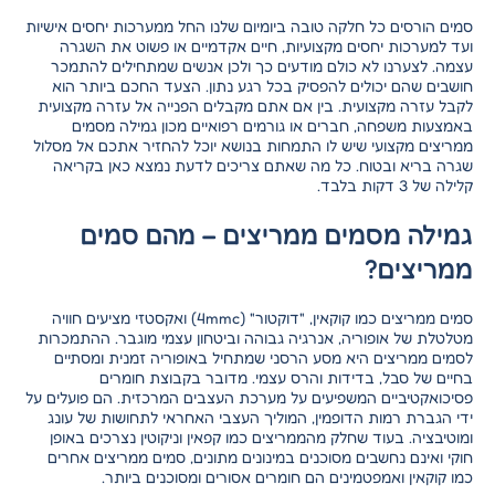
סמים הורסים כל חלקה טובה ביומיום שלנו החל ממערכות יחסים אישיות
ועד למערכות יחסים מקצועיות, חיים אקדמיים או פשוט את השגרה
עצמה. לצערנו לא כולם מודעים כך ולכן אנשים שמתחילים להתמכר
חושבים שהם יכולים להפסיק בכל רגע נתון. הצעד החכם ביותר הוא
לקבל עזרה מקצועית. בין אם אתם מקבלים הפנייה אל עזרה מקצועית
באמצעות משפחה, חברים או גורמים רפואיים מכון גמילה מסמים
ממריצים מקצועי שיש לו התמחות בנושא יוכל להחזיר אתכם אל מסלול
שגרה בריא ובטוח. כל מה שאתם צריכים לדעת נמצא כאן בקריאה
קלילה של 3 דקות בלבד.
גמילה מסמים ממריצים – מהם סמים
ממריצים?
סמים ממריצים כמו קוקאין, "דוקטור" (4mmc) ואקסטזי מציעים חוויה
מטלטלת של אופוריה, אנרגיה גבוהה וביטחון עצמי מוגבר. ההתמכרות
לסמים ממריצים היא מסע הרסני שמתחיל באופוריה זמנית ומסתיים
בחיים של סבל, בדידות והרס עצמי. מדובר בקבוצת חומרים
פסיכואקטיביים המשפיעים על מערכת העצבים המרכזית. הם פועלים על
ידי הגברת רמות הדופמין, המוליך העצבי האחראי לתחושות של עונג
ומוטיבציה. בעוד שחלק מהממריצים כמו קפאין וניקוטין נצרכים באופן
חוקי ואינם נחשבים מסוכנים במינונים מתונים, סמים ממריצים אחרים
כמו קוקאין ואמפטמינים הם חומרים אסורים ומסוכנים ביותר.