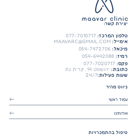
יצירת קשר:
טלפון המרכז:
077-7010717
אימייל:
MAAVARC@GMAIL.COM
מיכאל:
054-7472706
רמיז:
054-6442088
פקס:
077-7020717
כתובת:
יהושפט 14, קרית גת
שעות פעילות:
24/7
ניווט מהיר
עמוד ראשי
אודותינו
טיפול בהתמכרויות