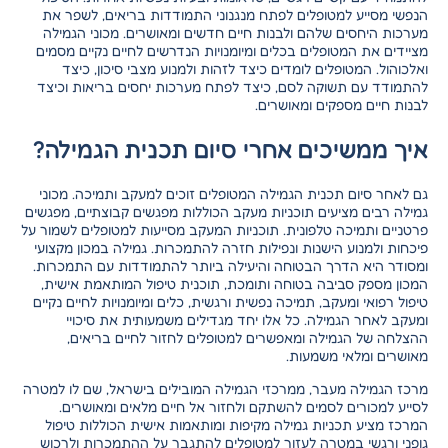
הנפשי מסייע למטופלים לפתח מנגנוני התמודדות בריאים, לשפר את
מערכות היחסים שלהם ולבנות חיים חדשים ומאושרים. מכוני הגמילה
מציידים את המטופלים בכלים ומיומנויות הנדרשים לחיים נקיים מסמים
ואלכוהול. המטופלים לומדים כיצד לזהות ולמנוע מצבי סיכון, כיצד
להתמודד עם תשוקה לסם, כיצד לפתח מערכות יחסים בריאות וכיצד
לבנות חיים מספקים ומאושרים.
איך ממשיכים אחרי סיום תכנית הגמילה?
גם לאחר סיום תכנית הגמילה המטופלים זוכים למעקב ותמיכה. מכוני
גמילה רבים מציעים תוכניות מעקב הכוללות מפגשים קבוצתיים, מפגשים
פרטניים ותמיכה טלפונית. תוכניות המעקב מסייעות למטופלים לשמור על
פיכחות ולמנוע הישנות ונפילות חזרה להתמכרות. גמילה במכון מקצועי
ומסודר היא הדרך הבטוחה והיעילה ביותר להתמודדות עם התמכרות.
המכון מספק סביבה בטוחה ותומכת, תוכנית טיפול המותאמת אישית,
טיפול רפואי ומעקב, תמיכה נפשית ורגשית, כלים ומיומנויות לחיים נקיים
ומעקב לאחר הגמילה. כל אלו יחד מגדילים משמעותית את סיכויי
ההצלחה של הגמילה ומאפשרים למטופלים לחזור לחיים בריאים,
מאושרים ומלאי משמעות.
מרכז הגמילה מעבר, ממרכזי הגמילה המובילים בישראל, שם לו למטרה
לסייע למכורים לסמים להשתקם ולחזור אל חיים מלאים ומאושרים.
המרכז מציע תכניות גמילה מקיפות ומותאמות אישית הכוללות טיפול
גופני ורגשי במטרה לעזור למטופלים להתגבר על ההתמכרות ולרכוש