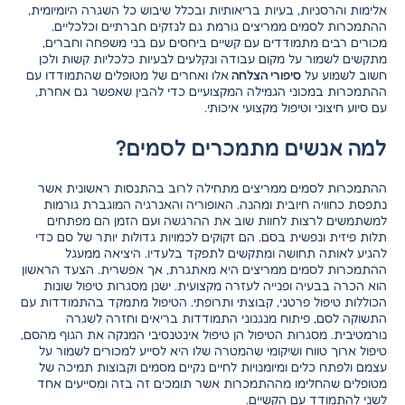
אלימות והרסניות, בעיות בריאותיות ובכלל שיבוש כל השגרה היומיומית,
ההתמכרות לסמים ממריצים גורמת גם לנזקים חברתיים וכלכליים.
מכורים רבים מתמודדים עם קשיים ביחסים עם בני משפחה וחברים,
מתקשים לשמור על מקום עבודה ונקלעים לבעיות כלכליות קשות ולכן
חשוב לשמוע על
סיפורי הצלחה
אלו ואחרים של מטופלים שהתמודדו עם
ההתמכרות במכוני הגמילה המקצועיים כדי להבין שאפשר גם אחרת,
עם סיוע חיצוני וטיפול מקצועי איכותי.
למה אנשים מתמכרים לסמים?
ההתמכרות לסמים ממריצים מתחילה לרוב בהתנסות ראשונית אשר
נתפסת כחוויה חיובית ומהנה. האופוריה והאנרגיה המוגברת גורמות
למשתמשים לרצות לחוות שוב את ההרגשה ועם הזמן הם מפתחים
תלות פיזית ונפשית בסם. הם זקוקים לכמויות גדולות יותר של סם כדי
להגיע לאותה תחושה ומתקשים לתפקד בלעדיו. היציאה ממעגל
ההתמכרות לסמים ממריצים היא מאתגרת, אך אפשרית. הצעד הראשון
הוא הכרה בבעיה ופנייה לעזרה מקצועית. ישנן מסגרות טיפול שונות
הכוללות טיפול פרטני, קבוצתי ותרופתי. הטיפול מתמקד בהתמודדות עם
התשוקה לסם, פיתוח מנגנוני התמודדות בריאים וחזרה לשגרה
נורמטיבית. מסגרות הטיפול הן טיפול אינטנסיבי המנקה את הגוף מהסם,
טיפול ארוך טווח ושיקומי שהמטרה שלו היא לסייע למכורים לשמור על
עצמם ולפתח כלים ומיומנויות לחיים נקיים מסמים וקבוצות תמיכה של
מטופלים שהחלימו מההתמכרות אשר תומכים זה בזה ומסייעים אחד
לשני להתמודד עם הקשיים.