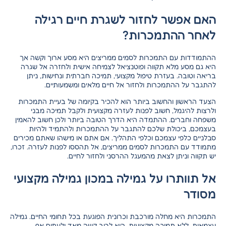
האם אפשר לחזור לשגרת חיים רגילה
לאחר ההתמכרות?
ההתמודדות עם התמכרות לסמים ממריצים היא מסע ארוך וקשה אך
היא גם מסע מלא תקווה ופוטנציאל לצמיחה אישית ולחזרה אל שגרה
בריאה וטובה. בעזרת טיפול מקצועי, תמיכה חברתית ונחישות, ניתן
להתגבר על ההתמכרות ולחזור אל חיים מלאים ומשמעותיים.
הצעד הראשון והחשוב ביותר הוא להכיר בקיומה של בעיית התמכרות
ולרצות להיגמל, חשוב
לפנות לעזרה מקצועית
ולקבל תמיכה מבני
משפחה וחברים. ההתמדה היא הדרך הטובה ביותר ולכן חשוב להאמין
בעצמכם, ביכולת שלכם להתגבר על ההתמכרות ולהתמיד ולהיות
סבלניים כלפי עצמכם וכלפי התהליך. אם אתם או מישהו שאתם מכירים
מתמודד עם התמכרות לסמים ממריצים, אל תהססו לפנות לעזרה. זכרו,
יש תקווה וניתן לצאת מהמעגל ההרסני ולחזור לחיים.
אל תוותרו על גמילה במכון גמילה מקצועי
מסודר
התמכרות היא מחלה מורכבת וכרונית הפוגעת בכל תחומי החיים. גמילה
עצמאית, ללא תמיכה מקצועית, היא לרוב קשה מאד ולעתים אף