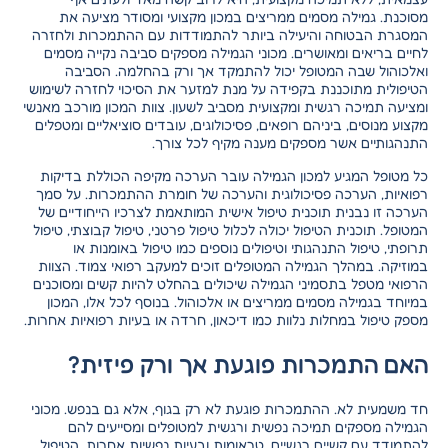
מסוכנת. גמילה מסמים ממריצים במכון מקצועי ומסודר מציעה את
המסגרת הבטוחה והיעילה ביותר להתמודדות עם ההתמכרות ולחזרה
לחיים בריאים ומאושרים. מכוני הגמילה מספקים סביבה נקייה מסמים
ואלכוהול שבה המטופל יכול להתמקד אך ורק בהחלמה. הסביבה
הטיפולית מתוכננת בקפידה על מנת למזער את הסיכוי לחזרה לשימוש
ומציעה תמיכה רגשית ומקצועית מסביב לשעון. צוות המכון מורכב מאנשי
מקצוע מנוסים, ביניהם רופאים, פסיכולוגים, עובדים סוציאליים ומטפלים
התנהגותיים אשר מספקים מענה מקיף לכל צורך.
כל מטופל המגיע למכון הגמילה עובר הערכה מקיפה הכוללת בדיקות
רפואיות, הערכה פסיכולוגית והערכה של חומרת ההתמכרות. על סמך
הערכה זו נבנית תוכנית טיפול אישית המותאמת לצרכיו הייחודיים של
המטופל. תוכנית הטיפול יכולה לכלול טיפול פרטני,
טיפול קבוצתי
, טיפול
תרופתי, טיפול התנהגותי וטיפולים נוספים כמו טיפול באומנות או
במוזיקה. במהלך הגמילה המטופלים זוכים למעקב רפואי צמוד. הצוות
הרפואי מטפל בתסמיני הגמילה שיכולים בהחלט להיות קשים ומסוכנים
במיוחד בגמילה מסמים ממריצים או אלכוהול. בנוסף לכל אלו, המכון
מספק טיפול במחלות נלוות כמו דיכאון, חרדה או בעיות רפואיות אחרות.
האם התמכרות פוגעת אך ורק פיזית?
חד משמעית לא. ההתמכרות פוגעת לא רק בגוף, אלא גם בנפש. מכוני
הגמילה מספקים תמיכה נפשית ורגשית למטופלים ומסייעים להם
להתמודד עם קשיים רגשיים, טראומות ובעיות נפשיות אחרות. הטיפול