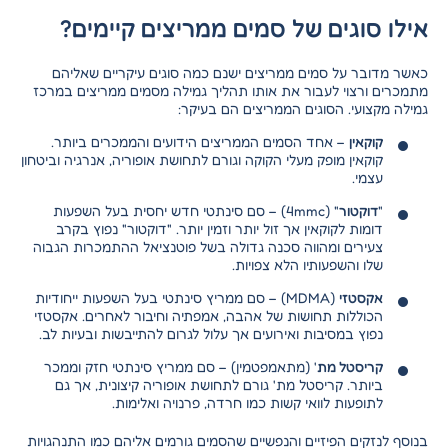
אילו סוגים של סמים ממריצים קיימים?
כאשר מדובר על סמים ממריצים ישנם כמה סוגים עיקריים שאליהם
מתמכרים ורצוי לעבור את אותו תהליך גמילה מסמים ממריצים במרכז
גמילה מקצועי. הסוגים הממריצים הם בעיקר:
קוקאין
– אחד הסמים הממריצים הידועים והממכרים ביותר.
קוקאין מופק מעלי הקוקה וגורם לתחושת אופוריה, אנרגיה וביטחון
עצמי.
"
דוקטור
" (4mmc) – סם סינתטי חדש יחסית בעל השפעות
דומות לקוקאין אך זול יותר וזמין יותר. "דוקטור" נפוץ בקרב
צעירים ומהווה סכנה גדולה בשל פוטנציאל ההתמכרות הגבוה
שלו והשפעותיו הלא צפויות.
אקסטזי
(MDMA) – סם ממריץ סינתטי בעל השפעות ייחודיות
הכוללות תחושות של אהבה, אמפתיה וחיבור לאחרים. אקסטזי
נפוץ במסיבות ואירועים אך עלול לגרום להתייבשות ובעיות לב.
קריסטל מת
' (מתאמפטמין) – סם ממריץ סינתטי חזק וממכר
ביותר. קריסטל מת' גורם לתחושת אופוריה קיצונית, אך גם
לתופעות לוואי קשות כמו חרדה, פרנויה ואלימות.
בנוסף לנזקים הפיזיים והנפשיים שהסמים גורמים אליהם כמו התנהגויות