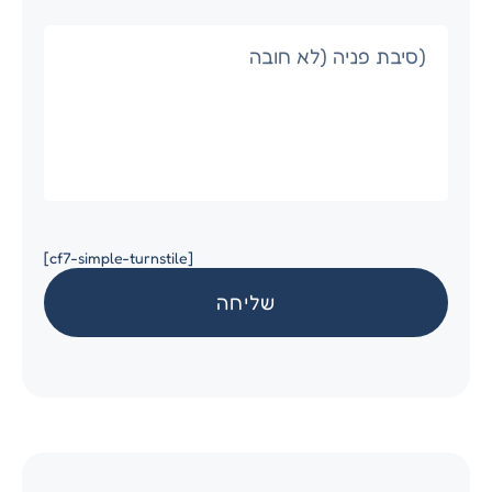
[cf7-simple-turnstile]