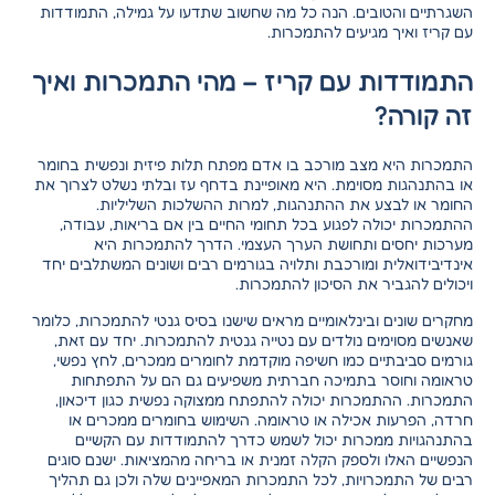
השגרתיים והטובים. הנה כל מה שחשוב שתדעו על גמילה, התמודדות
עם קריז ואיך מגיעים להתמכרות.
התמודדות עם קריז – מהי התמכרות ואיך
זה קורה?
התמכרות היא מצב מורכב בו אדם מפתח תלות פיזית ונפשית בחומר
או בהתנהגות מסוימת. היא מאופיינת בדחף עז ובלתי נשלט לצרוך את
החומר או לבצע את ההתנהגות, למרות ההשלכות השליליות.
ההתמכרות יכולה לפגוע בכל תחומי החיים בין אם בריאות, עבודה,
מערכות יחסים ותחושת הערך העצמי. הדרך להתמכרות היא
אינדיבידואלית ומורכבת ותלויה בגורמים רבים ושונים המשתלבים יחד
ויכולים להגביר את הסיכון להתמכרות.
מחקרים שונים ובינלאומיים מראים שישנו בסיס גנטי להתמכרות, כלומר
שאנשים מסוימים נולדים עם נטייה גנטית להתמכרות. יחד עם זאת,
גורמים סביבתיים כמו חשיפה מוקדמת לחומרים ממכרים, לחץ נפשי,
טראומה וחוסר בתמיכה חברתית משפיעים גם הם על התפתחות
התמכרות. ההתמכרות יכולה להתפתח ממצוקה נפשית כגון דיכאון,
חרדה, הפרעות אכילה או טראומה. השימוש בחומרים ממכרים או
בהתנהגויות ממכרות יכול לשמש כדרך להתמודדות עם הקשיים
הנפשיים האלו ולספק הקלה זמנית או בריחה מהמציאות. ישנם סוגים
רבים של התמכרויות, לכל התמכרות המאפיינים שלה ולכן גם תהליך