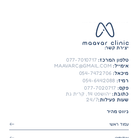
יצירת קשר:
טלפון המרכז:
077-7010717
אימייל:
MAAVARC@GMAIL.COM
מיכאל:
054-7472706
רמיז:
054-6442088
פקס:
077-7020717
כתובת:
יהושפט 14, קרית גת
שעות פעילות:
24/7
ניווט מהיר
עמוד ראשי
אודותינו