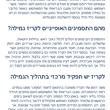
עוצמתם ותדירותם משתנים מאדם לאדם בהתאם לסוג החומר, משך
השימוש, כמויות הצריכה ומצבו הבריאותי של המשתמש. כאשר מדובר
על גמילה מסמים, תרופות ואלכוהול כמובן שההשלכות הגופניות הן לא
פשוטות כלל וכלל בנוסף להשלכות המנטליות.
מהם התסמינים האופייניים לקריז גמילה?
התסמינים הם מגוונים ויכולים לכלול כאבי ראש, בחילות והקאות,
שלשולים, הזעה מוגברת, רעד, חולשה, עייפות, כאבי שרירים, חום, דופק
מהיר, הפרעות שינה, חוסר תיאבון, סחרחורות, עוויתות, פרכוסים, קשיי
נשימה ועוד. בנוסף לכל אלו הקריז מלווה גם בתסמינים נפשיים ביניהם
חרדה, דיכאון, עצבנות, חוסר שקט, קשיי ריכוז, בלבול, הזיות, פרנויה, ואף
מחשבות אובדניות. חשוב לציין שתסמינים אלו אינם מסכני חיים בדרך
כלל, אך הם עלולים להיות מאד לא נעימים ומטרידים ולגרום לסבל רב.
לקריז יש תפקיד מרכזי בתהליך הגמילה
משך הזמן של הקריז משתנה בהתאם לחומר הממכר ממנו נגמלים,
רמת ההתמכרות, מצבו הבריאותי של המשתמש והאם מתקיים תהליך
גמילה בליווי רפואי. באופן כללי תסמיני הקריז מגיעים לשיאם בימים
הראשונים שלאחר הפסקת השימוש ומתחילים לדעוך בהדרגה לאחר
מכן. רוב התסמינים הפיזיים חולפים תוך מספר ימים עד שבועות, אך
תסמינים נפשיים כמו חרדה ודיכאון עלולים להימשך זמן רב יותר, אפילו