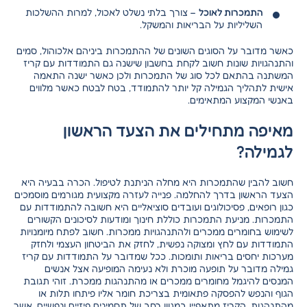
התמכרות לאוכל
– צורך בלתי נשלט לאכול, למרות ההשלכות
השליליות על הבריאות והמשקל.
כאשר מדובר על הסוגים השונים של ההתמכרות ביניהם אלכוהול, סמים
והתנהגויות שונות חשוב לקחת בחשבון שישנה גם התמודדות עם קריז
המשתנה בהתאם לכל סוג של התמכרות ולכן כאשר ישנה התאמה
אישית לתהליך הגמילה קל יותר להתמודד, בטח לבטח כאשר מלווים
באנשי המקצוע המתאימים.
מאיפה מתחילים את הצעד הראשון
לגמילה?
חשוב להבין שהתמכרות היא מחלה הניתנת לטיפול. הכרה בבעיה היא
הצעד הראשון בדרך להחלמה. פנייה לעזרה מקצועית מגורמים מוסמכים
כגון רופאים, פסיכולוגים ועובדים סוציאליים היא חשובה להתמודדות עם
התמכרות. מניעת התמכרות כוללת חינוך ומודעות לסיכונים הקשורים
לשימוש בחומרים ממכרים ולהתנהגויות ממכרות. חשוב לפתח מיומנויות
התמודדות עם לחץ ומצוקה נפשית, לחזק את הביטחון העצמי ולחזק
מערכות יחסים בריאות ותומכות. ככל שמדובר על התמודדות עם קריז
גמילה מדובר על תופעה מוכרת ולא נעימה המופיעה אצל אנשים
המנסים להיגמל מחומרים ממכרים או מהתנהגות ממכרת. זוהי תגובת
הגוף והנפש להפסקה פתאומית בצריכת חומר אליו פיתחו תלות או
מהתנהגות. הקריז מתאפיין במגוון רחב של תסמינים פיזיים ונפשיים, אשר