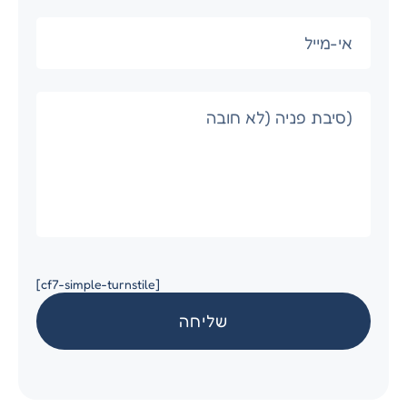
[cf7-simple-turnstile]