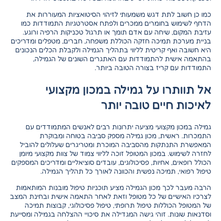
כמו כן חשוב לתת דגש משמעותי לזיהוי הסיטואציות המעוררות את
הדחף לשימוש בחומרים ממכרים ולפתח אסטרטגיות התמודדות כמו
עזיבת המקום, שיחה עם אדם תומך או תרגול טכניקות הרפיה ורוגע.
בניית מערכת תמיכה חזקה הכוללת משפחה, חברים, מטפלים ומדריכים
היא חשובה ואף קריטית לליווי בתהליך הגמילה ולקבלת הכלים הנכונים
בהתאמה אישית להתמודדות עם האתגרים השונים של הגמילה,
התמודדות עם קריז בצורה הטובה ביותר.
אל תוותרו על גמילה במכון מקצועי
לאיכות חיים טובה יותר
גמילה במכון מקצועי מציעה יתרונות רבים לאנשים המתמודדים עם
התמכרות. ראשית, מכון גמילה מספק סביבה בטוחה ומבוקרת
המאפשרת התנתקות מהסביבה המוכרת ומטריגרים שעלולים להוביל
לחזרה לשימוש. במכון המטופל זוכה לליווי צמוד של צוות מקצועי מיומן
הכולל רופאים, אחיות, פסיכולוגים, עובדים סוציאליים ומדריכים המספקים
טיפול רפואי, תמיכה נפשית והכוונה לאורך כל תהליך הגמילה.
הרבה מעבר לכך מכון הגמילה מציע תוכניות טיפול מובנות המותאמות
לצרכיו האישיים של כל מטופל וזאת לאחר התאמה אישית ובחינת המצב
של המטופל הכוללות טיפול תרופתי, טיפול פסיכולוגי, קבוצות תמיכה
וסדנאות שונות. זוהי גישה המגדילה את סיכויי ההצלחה בגמילה ומסייעת