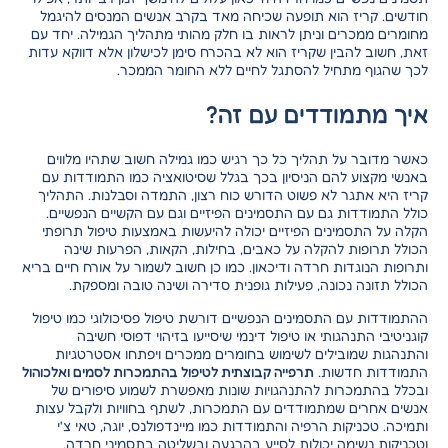
חודשים. קריז הוא תופעה שכיחה מאד בקרב אנשים המנסים להיגמל
מחומרים ממכרים וניתן לראות בו חלק מהותי מתהליך הגמילה. יחד עם
זאת, חשוב להבין שקריז הוא לא בהכרח סימן לכישלון אלא דווקא עדות
לכך שהגוף מתחיל להסתגל לחיים ללא החומר הממכר.
איך מתמודדים עם זה?
כאשר מדובר על תהליך כל כך רגיש כמו גמילה חשוב שתהיו מלווים
באנשי מקצוע להם הניסיון בכך בגלל שסיטואציה כמו התמודדות עם
קריז היא אתגר לא פשוט הדורש כוח רצון, התמדה וסבלנות. התהליך
כולל התמודדות גם עם התסמינים הפיזיים וגם עם הקשיים הנפשיים.
הקלה על התסמינים הפיזיים יכולה להיעשות באמצעות טיפול תרופתי
הכולל תרופות להקלה על כאבים, בחילות, הקאות, הפרעות שינה
ותרופות הנוגדות חרדה ודיכאון. כמו כן חשוב לשמור על אורח חיים בריא
הכולל תזונה נכונה,
פעילות גופנית סדירה
ושינה טובה ומספקת.
ההתמודדות עם התסמינים הנפשיים דורשת טיפול פסיכולוגי כמו טיפול
קוגניטיבי התנהגותי או טיפול דינמי שיסייעו בזיהוי דפוסי חשיבה
והתנהגות שמובילים לשימוש בחומרים ממכרים ויפתחו אסטרטגיות
התמודדות חדשות.
תרפייה קבוצתית לטיפול בהתמכרות לסמים ואלכוהול
ובכלל בהתמכרות להתנהגויות שונות מאפשרת לשמוע סיפורים של
אנשים אחרים שמתמודדים עם התמכרות, לשתף בחוויות ולקבל עצות
ותמיכה. טכניקות הרפיה והתמודדות כמו מיינדפולנס, יוגה, טאי צ'י
וטכניקות נשימה יכולות לסייע בהרגעה ובשליטה בתסמיני חרדה.