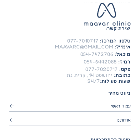
יצירת קשר:
טלפון המרכז:
077-7010717
אימייל:
MAAVARC@GMAIL.COM
מיכאל:
054-7472706
רמיז:
054-6442088
פקס:
077-7020717
כתובת:
יהושפט 14, קרית גת
שעות פעילות:
24/7
ניווט מהיר
עמוד ראשי
אודותינו
טיפול בהתמכרויות