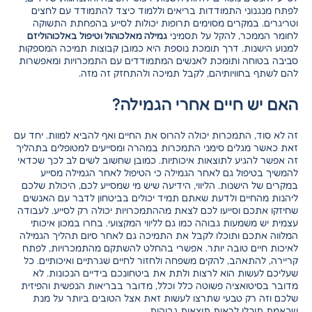
לפתח מנגנוני התמודדות בריאים וללמוד כיצד להתמודד עם לחצים
וטריגרים. במקרים מסוימים תרופות יכולות לסייע בהפחתת התשוקה
לחומר הממכר, להקל על תסמיני
גמילה מאלכוהול וטיפול באלכוהוליזם
למנוע הישנות. דרך תומכת נוספת היא כמובן קבוצות תמיכה המספקות
סביבה בטוחה ותומכת לאנשים המתמודדים עם התמכרויות ומאפשרות
להם לשתף בחוויותיהם, לקבל תמיכה ולהתחזק זה מזה.
האם יש חיים אחרי הגמילה?
זה לא סוד, התמכרות יכולה להרוס את החיים ואף להביא למוות. יחד עם
זאת כאשר מגלים סימני התמכרות במהרה ומסייעים למטופלים בתהליך
זה אפשר להגיע לתוצאות איכותיות. כמובן שחשוב לשים לב לכך שכדאי
להמשיך בטיפול גם לאחר הגמילה כי הטיפול לאחר הגמילה מסייע
במקרים של הישנות. הליווי, הידיעה שיש מי שמסייע לכם, היכולת שלכם
ליהנות מהחיים ולדעת שאתם תמיד יכולים בביטחון לדבר עם האנשים
שחיזקו אתכם וסייעו לכם לצאת מההתמכרויות יכולה רק לסייע. לעבודה
עצמית יש משמעות גבוהה כמו גם לליווי המקצועי. בחרו במכון איכותי
המלווה אתכם ותוכלו לקבל את התמיכה גם לאחר סיום תהליך הגמילה
לאיכות חיים טובה יותר. אפשרי בהחלט להשתקם מהתמכרויות, לפתח
קריירה, להתאהב, להקים משפחה ולחזור לחיים שגרתיים ואיכותיים. כל
שעליכם לעשות הוא לרצות ולתת את ביטחונכם בידיים הנכונות. לא
מדובר בסיטואציה פשוטה כלל וכלל, מדובר בבריאות הנפשית והפיזית
שלכם וזה רק טבעי שתרצו לעשות זאת אצל הטובים ביותר על מנת
שבאמת תוכלו לראות תוצאות גבוהות.