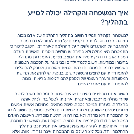
איך המשפחה והקהילה יכולה לסייע
בתהליך?
למשפחה ולקהילה תפקיד חשוב בתהליך ההחלמה של אדם מכור.
תמיכה, הבנה וסבלנות הם קריטיים על מנת לעזור לאדם המכור
להתגבר על האתגרים ולשמור על ההחלמה לאורך זמן. חשוב לזכור כי
התמכרות היא מחלה ולא בחירה או חולשה מוסרית. האשמת האדם
המכור או בידודו רק יחמירו את המצב. מניעת התמכרות מתחילה
בחינוך ובמודעות. חשוב ללמד ילדים ובני נוער על הסכנות הטמונות
בשימוש בחומרים ממכרים ובהתנהגויות מסוכנות, ולספק להם כלים
להתמודדות עם לחצים ורגשות קשים. בנוסף, יש לחזק את תחושת
המסוגלות והערך העצמי של ולספק להם חלופות בריאות ובונות
להתמודדות עם אתגרי החיים.
כאשר אתם מבחינים בסימנים שהינם סימני התמכרות חשוב לזכור
שזוהי מחלה מורכבת ומאתגרת, אך ניתן לטפל בה ולנהל אותה
בהצלחה. בעזרת תמיכה נכונה, טיפול מתאים ומחויבות אישית אנשים
מכורים יכולים להשתקם ולחזור לחיות חיים מלאים ומספקים. חשוב לזכור
כי התמכרות היא מחלה, ולא בחירה או חולשה מוסרית. האשמת האדם
המכור או בידודו רק יחמירו את המצב. במקום זאת, הושיטו יד תומכת,
עודדו אותו לפנות לעזרה מקצועית והציעו את תמיכתכם בתהליך
ההחלמה. יחד, נוכל ליצור עולם בו התמכרות אינה גזר דין מוות, אלא