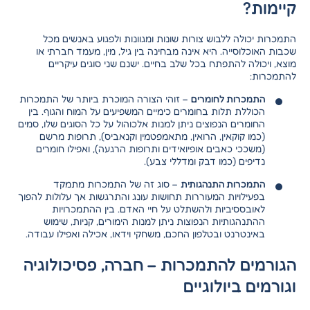
קיימות?
התמכרות יכולה ללבוש צורות שונות ומגוונות ולפגוע באנשים מכל
שכבות האוכלוסייה. היא אינה מבחינה בין גיל, מין, מעמד חברתי או
מוצא, ויכולה להתפתח בכל שלב בחיים. ישנם שני סוגים עיקריים
להתמכרות:
התמכרות לחומרים
– זוהי הצורה המוכרת ביותר של התמכרות
הכוללת תלות בחומרים כימיים המשפיעים על המוח והגוף. בין
החומרים הנפוצים ניתן למנות אלכוהול על כל הסוגים שלו, סמים
(כמו קוקאין, הרואין, מתאמפטמין וקנאביס), תרופות מרשם
(משככי כאבים אופיואידים
ותרופות הרגעה
), ואפילו חומרים
נדיפים (כמו דבק ומדללי צבע).
התמכרות התנהגותית
– סוג זה של התמכרות מתמקד
בפעילויות המעוררות תחושות עונג והתרגשות אך עלולות להפוך
לאובססיביות ולהשתלט על חיי האדם. בין ההתמכרויות
ההתנהגותיות הנפוצות ניתן למנות הימורים, קניות, שימוש
באינטרנט ובטלפון החכם, משחקי וידאו, אכילה ואפילו עבודה.
הגורמים להתמכרות – חברה, פסיכולוגיה
וגורמים ביולוגיים