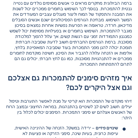
ברמה הביולוגית מחקרים מראים כי אנשים מסוימים נולדים עם נטייה
גנטית להתמכרות. בנוסף לכך השימוש בחומרים ממכרים יכול לשנות
את המבנה והתפקוד של המוח וליצור מעגלים עצביים המעודדים את
המשך השימוש. מבחינת הגורמים הפסיכולוגיים ישנם אנשים הסובלים
מדיכאון, חרדה, טראומה או
הפרעות נפשיות אחרות
נמצאים בסיכון
מוגבר להתמכרות. השימוש בחומרים או בפעילויות מסוימות יכול לשמש
כמנגנון התמודדות זמני עם רגשות קשים, אך עלול להפוך למלכודת
מסוכנת. ברמת הגורמים החברתיים חשוב לדעת שסביבה חברתית
תומכת יכולה להגן מפני התמכרות בעוד שסביבה המאופיינת בלחץ,
אלימות או הזנחה עלולה להגביר את הסיכון. חשיפה מוקדמת לחומרים
ממכרים או להתנהגויות מסוכנות, כמו גם לחץ חברתי, יכולים גם הם
לתרום להתפתחות התמכרות.
איך מזהים סימנים להתמכרות גם אצלכם
וגם אצל היקרים לכם?
זיהוי מוקדם של התמכרות הוא קריטי על מנת לאפשר התערבות וטיפול
יעילים. חשוב לשים לב לשינויים בהתנהגות, במראה החיצוני ובמצב הרוח
של האנשים אצלהם יש סימני התמכרות. הסימנים יכולים לכלול בין
היתר:
שינויים פיזיים
– ירידה במשקל, הזנחה של ההיגיינה האישית,
עייפות כרונית, בעיות שינה, סימני הזרקה או פציעות לא