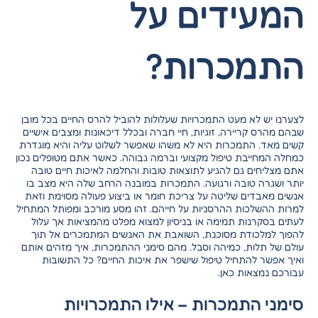
המעידים על
התמכרות?
לצערנו יש לא מעט התמכרויות שעלולות להוביל להרס החיים בכל מובן
שבהם מהרס קריירה, זוגיות, חיי חברה ובכלל דיכאונות ומצבים אישיים
קשים מאד. התמכרות היא לא משהו שאפשר לשלוט עליה והיא מוגדרת
כמחלה המחייבת טיפול מקצועי וברמה גבוהה. כאשר אתם מטופלים נכון
אתם מצליחים גם להגיע לתוצאות טובות והחלמה לאיכות חיים טובה
יותר ושגרה טובה ורגועה. התמכרות במובנה הרחב שלה היא מצב בו
אנשים מאבדים שליטה על צריכת חומר או ביצוע פעולה מסוימת וזאת
למרות ההשלכות ההרסניות על חייהם. זהו מסע מורכב ומפותל המתחיל
לעתים בסקרנות תמימה או בניסיון למצוא מפלט מהמציאות אך עלול
להפוך למלכודת מסוכנת, השואבת את האנשים המתמכרים אל תוך
עולם של תלות, כמיהה וסבל. מהם סימני ההתמכרות, איך מזהים אותם
ואיך אפשר להתחיל טיפול שישפר את איכות החיים? כל התשובות
עבורכם נמצאות כאן.
סימני התמכרות – אילו התמכרויות