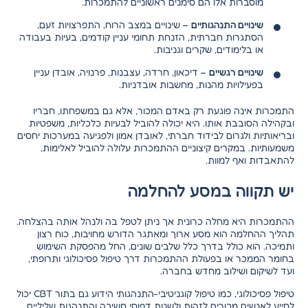
מוסברות אלו הם סימנים ראשוניים להתמכרות.
שינויים התנהגותיים
– שינויים במצב הרוח, התפרצויות זעם,
הסתגרות חברתית, הזנחת תחומי עניין קודמים, בעיות בעבודה
או בלימודים, שקרים וגניבות.
שינויים רגשיים
– דיכאון, חרדה, עצבנות, פרנויה, אובדן עניין
בפעילויות מהנות, מחשבות אובדניות.
התמכרות אינה פוגעת רק באדם המכור, אלא גם במשפחתו, חבריו
ובקהילה הסובבת אותו. היא יכולה להוביל לבעיות כלכליות, משפטיות
ובריאותיות ולגרום לבידוד חברתי, לאובדן אמון ולפגיעה במערכות יחסים
משמעותיות. במקרים קיצוניים ההתמכרות עלולה להוביל לאלימות,
להתאבדות ואף למוות.
יש תקווה במסע להחלמה
ההתמכרות היא מחלה כרונית אך ניתן לטפל בה ולנהל אותה בהצלחה.
תהליך ההחלמה הוא מסע ארוך ומאתגר הדורש מחויבות, כוח רצון
ותמיכה. הוא כולל בדרך כלל
שלבים שונים
, החל מהפסקת השימוש
בחומר הממכר או בפעולת ההתמכרות דרך טיפול פסיכולוגי ותרופתי,
ועד לשיקום ושילוב מחדש בחברה.
טיפול פסיכולוגי, כמו טיפול קוגניטיבי-התנהגותי הידוע גם בתור CBT יכול
לסייע לאנשים מכורים לזהות ולשנות דפוסי חשיבה והתנהגות שליליים,