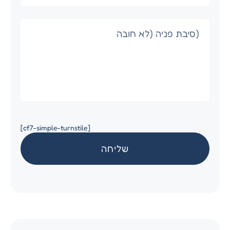
[cf7-simple-turnstile]