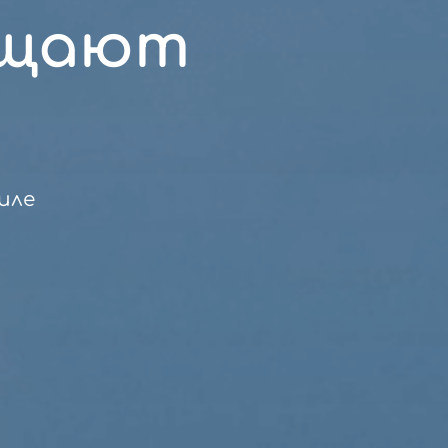
ащают
иле