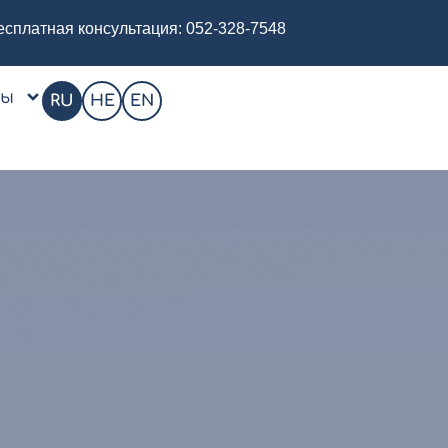
есплатная консультация:
052-328-7548
цы
RU
HE
EN