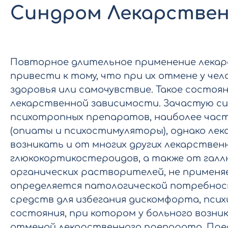
Синдром Лекарстве
Повторное длительное применение лека
привести к тому, что при их отмене у че
здоровья или самочувствие. Такое состо
лекарственной зависимости. Зачастую с
психотропных препаратов, наиболее част
(опиаты и психостимуляторы), однако ле
возникать и от многих других лекарственн
глюкокортикостероидов, а также от гал
органических растворителей, не применяе
определяется патологической потребнос
средств для избегания дискомфорта, псих
состояния, при котором у больного возн
отменой лекарственного препарата. Пр