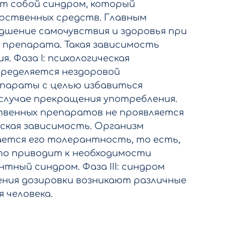
т собой синдром, который
рственных средств. Главным
удшение самочувствия и здоровья при
 препарата. Такая зависимость
. Фаза I: психологическая
пределяется нездоровой
параты с целью избавиться
случае прекращения употребления.
твенных препаратов не проявляется
ческая зависимость. Организм
ется его толерантность, то есть,
то приводит к необходимости
тный синдром. Фаза III: синдром
жения дозировки возникают различные
 человека.