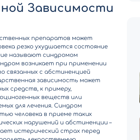
нной Зависимости
рственных препаратов может
ловека резко ухудшается состояние
яние называют синдромом
индром возникает при применении
о связанных с абстиненцией
карственная зависимость может
ых средств, к примеру,
люциногенных веществ или
мых для лечения. Синдром
тью человека в приеме таких
ических нарушений и абстиненции –
икает истерический страх перед
еодолеть лекарственную