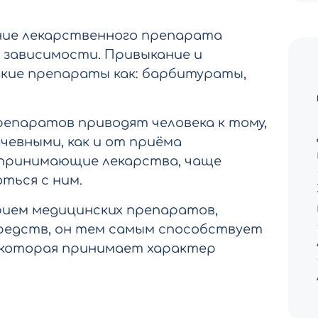
ние лекарственного препарата
зависимости. Привыкание и
ие препараты как: барбитураты,
епаратов приводят человека к тому,
чевными, как и от приёма
, принимающие лекарства, чаще
ться с ним.
рием медицинских препаратов,
редств, он тем самым способствует
 которая принимает характер