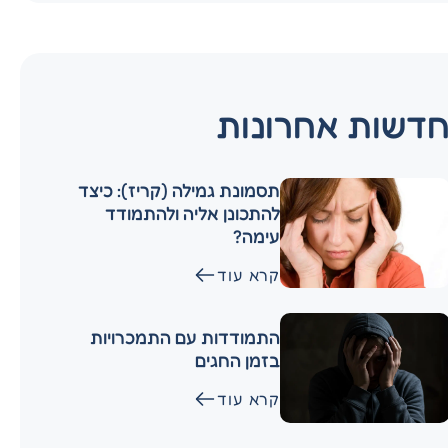
דשות אחרונות
תסמונת גמילה (קריז): כיצד
להתכונן אליה ולהתמודד
עימה?
קרא עוד
התמודדות עם התמכרויות
בזמן החגים
קרא עוד