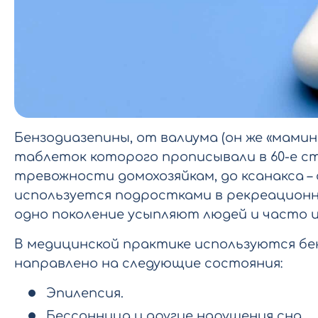
Бензодиазепины, от валиума (он же «мами
таблеток которого прописывали в 60-е 
тревожности домохозяйкам, до ксанакса –
используется подростками в рекреационных
одно поколение усыпляют людей и часто 
В медицинской практике используются бе
направлено на следующие состояния:
Эпилепсия.
Бессонница и другие нарушения сна.