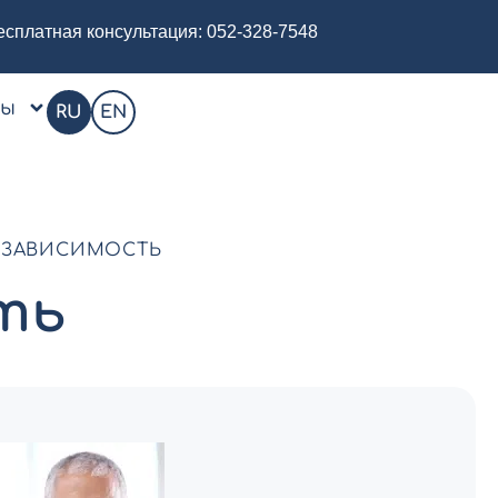
есплатная консультация:
052-328-7548
цы
RU
EN
 ЗАВИСИМОСТЬ
ть