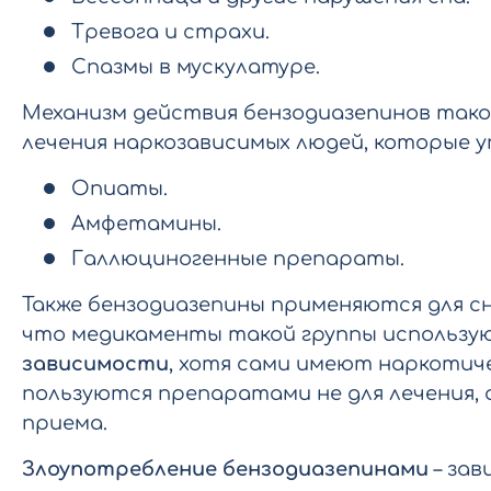
Тревога и страхи.
Спазмы в мускулатуре.
Механизм действия бензодиазепинов тако
лечения наркозависимых людей, которые 
Опиаты.
Амфетамины
.
Галлюциногенные препараты
.
Также бензодиазепины применяются для с
что медикаменты такой группы использу
зависимости
, хотя сами имеют наркотич
пользуются препаратами не для лечения, 
приема.
Злоупотребление бензодиазепинами
– зав