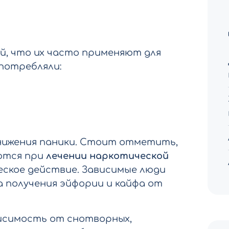
й, что их часто применяют для
употребляли:
нижения паники. Стоит отметить,
ются при
лечении наркотической
еское действие. Зависимые люди
а получения эйфории и кайфа от
исимость от снотворных,