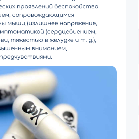
еских проявлений беспокойства.
ием, сопровождающимся
ы мышц (излишнее напряжение,
симптоматикой (сердцебиением,
 тяжестью в желудке и т. д.),
вышенным вниманием,
предчувствиями.