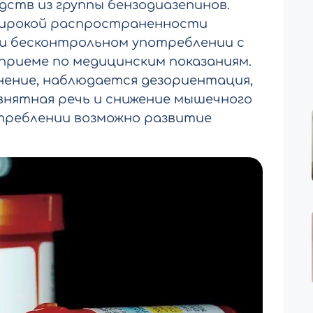
ств из группы бензодиазепинов.
широкой распространенности
ри бесконтрольном употреблении с
 приеме по медицинским показаниям.
ение, наблюдается дезориентация,
внятная речь и снижение мышечного
треблении возможно развитие