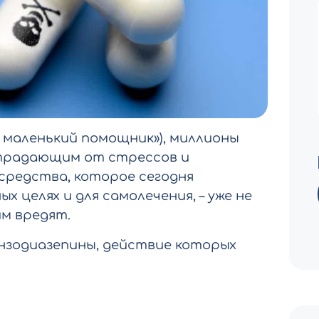
н маленький помощник»), миллионы
страдающим от стрессов и
 средства, которое сегодня
 целях и для самолечения, – уже не
им вредят.
нзодиазепины, действие которых