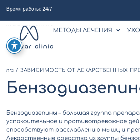
Время работы: 24/7
МЕТОДЫ ЛЕЧЕНИЯ
УХ
בית
/
ЗАВИСИМОСТЬ ОТ ЛЕКАРСТВЕННЫХ ПРЕ
Бензодиазепин
Бензодиазепины – большая группа препар
успокоительное и противотревожное дейс
способствуют расслаблению мышц и пре
Лекарственные средства из группы бензо