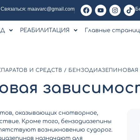
Связаться:
maavarc@gmail.com
Б
ОД
РЕАБИЛИТАЦИЯ
Главные страни
ПАРАТОВ И СРЕДСТВ
/
БЕНЗОДИАЗЕПИНОВАЯ
овая зависимос
атов, оказывающих снотворное,
твие. Кроме того, бензодиазепины
пятствуют возникновению судорог.
диазепинов назначают для