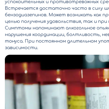
успокоительных и противотревожных сред
Встречается достаточно часто в силу 
бензодиазепинов. Может возникать как п
целью получения удовольствия, так и при
Симптомы напоминают алкогольное опьян
нарушения координации, болтливость, не
тонуса. При постоянном длительном упо
зависимости.