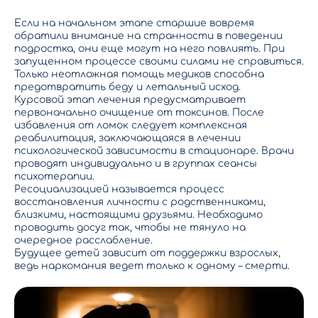
Если на начальном этапе старшие вовремя
обратили внимание на странности в поведении
подростка, они еще могут на него повлиять. При
запущенном процессе своими силами не справиться.
Только неотложная помощь медиков способна
предотвратить беду и летальный исход.
Курсовой этап
лечения предусматривает
первоначально очищение от токсинов. После
избавления от ломок следует комплексная
реабилитация, заключающаяся в лечении
психологической зависимости в стационаре. Врачи
проводят индивидуально и в группах сеансы
психотерапии.
Ресоциализацией называется процесс
восстановления личности с родственниками,
близкими, настоящими друзьями. Необходимо
проводить досуг так, чтобы не тянуло на
очередное расслабление.
Будущее детей зависит от поддержки взрослых,
ведь наркомания ведет только к одному – смерти.