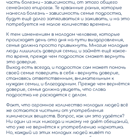
часть болезни – зависимости, от этого общего
семейного «пирога». Те «рванные раны», которые
нанесла болезнь – зависимость семье подростка,
будут ещё долго затягиваться и заживать, и на это
потребуется не малое количество времени.
К тем изменениям в молодом человеке, которые
происходят день ото дня на пути выздоровления,
семья должна просто привыкнуть. Многие молодые
люди лишились доверия семьи, и займёт ещё какое-
то время, прежде чем подросток сможет вернуть
это доверие.
Выход есть всегда, и подросток сам может помочь
своей семье поверить в себя – вернуть доверие,
становясь ответственным, внимательным к
нуждам семьи, и благодарным. Прежде чем вернётся
доверие, семья должна увидеть, что слова
подростка не расходятся с делом.
Факт, что огромное количество молодых людей всё
же остаются чистыми от употребления
химических веществ. Вопрос, как им это удаётся?
Ни один из них никогда и никому не даёт обещаний,
что уже не вернётся к употреблению наркотика.
Но, каждый из этих молодых людей живёт по