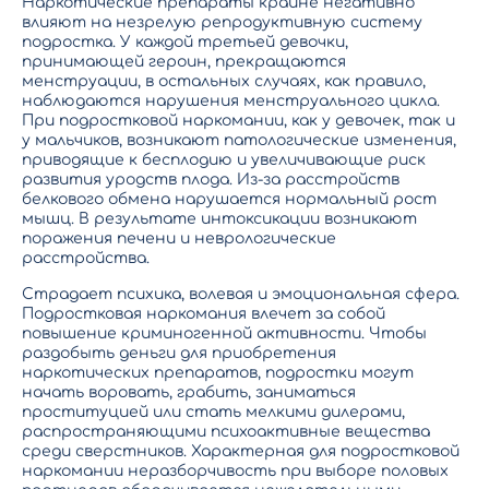
Наркотические препараты крайне негативно
влияют на незрелую репродуктивную систему
подростка. У каждой третьей девочки,
принимающей героин, прекращаются
менструации, в остальных случаях, как правило,
наблюдаются нарушения менструального цикла.
При подростковой наркомании, как у девочек, так и
у мальчиков, возникают патологические изменения,
приводящие к бесплодию и увеличивающие риск
развития уродств плода. Из-за расстройств
белкового обмена нарушается нормальный рост
мышц. В результате интоксикации возникают
поражения печени и неврологические
расстройства.
Страдает психика, волевая и эмоциональная сфера.
Подростковая наркомания влечет за собой
повышение криминогенной активности. Чтобы
раздобыть деньги для приобретения
наркотических препаратов, подростки могут
начать воровать, грабить, заниматься
проституцией или стать мелкими дилерами,
распространяющими психоактивные вещества
среди сверстников. Характерная для подростковой
наркомании неразборчивость при выборе половых