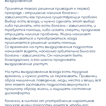
выздоровление.
Принятие такого решения приводит к первой
преграде – отрицание наличия болезни –
зависимости как причина существующих проблем.
Выбор есть всегда, и нужно сделать этот выбор:
либо признать, что есть болезнь – зависимость, и
требуется помощь, либо искать смерти, продолжая
отрицать наличие проблемы. Жизнь начинает
выравниваться и преображаться, когда
принимается решение искать помощь.
Со временем на пути выздоровления подросток
начинает видеть, насколько губительна была его
болезнь – зависимость. Он начинает быть
благодарным, а его шансы продолжать
выздоровление растут.
На пути выздоровления всегда есть трудные
времена, и нужно уметь их переживать. Привычки,
образ мышления, поведение, люди, места и вещи, всё
это может заставить подростка вернуться к
прошлому образу жизни, и ощущать состояние
дискомфорта.
Конечно, в чистом от употребления наркотиков
периоде жизни подростку хочется, чтобы его