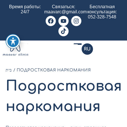
Время работы:
Связаться:
Бесплатная
24/7
maavarc@gmail.com
консультация:
052-328-7548
RU
בית
/
ПОДРОСТКОВАЯ НАРКОМАНИЯ
Подростковая
наркомания