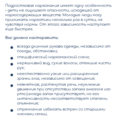
Подростковая наркомания имеет одну особенность
– дети не ощущают опасности, исходящей от
наркосодержащих веществ. Молодые люди могу
принимать наркотики несколько раз в сутки, не
чувствуя нормы. От этого зависимость наступает
еще быстрее.
Вас должно насторожить:
всегда длинные рукава одежды, независимо от
погоды, обстановки;
специфический наркоманский сленг;
неряшливый вид, сухие волосы, отекшие кисти
рук;
неестественно узкие или расширенные
зрачки глаз, независимо от освещения;
невнятная, растянутая речь, неуклюжие
движения при отсутствии запаха алкоголя изо
рта (иногда запах присутствует, но его
интенсивность несоответствует степени
опьянения;
стремление избегать встреч со старшими
членами семьи;