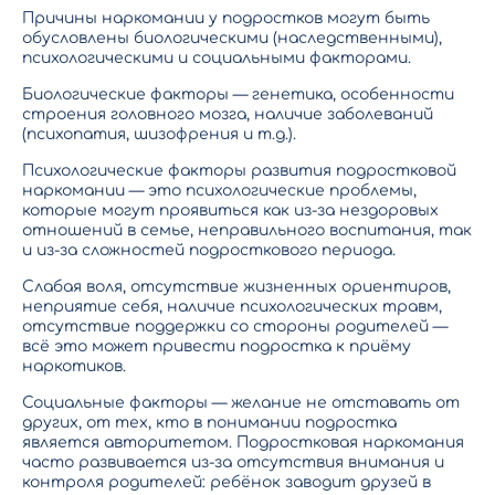
Причины наркомании у подростков могут быть
обусловлены биологическими (наследственными),
психологическими и социальными факторами.
Биологические факторы — генетика, особенности
строения головного мозга, наличие заболеваний
(психопатия, шизофрения и т.д.).
Психологические
факторы развития подростковой
наркомании
— это психологические проблемы,
которые могут проявиться как из-за нездоровых
отношений в семье, неправильного воспитания, так
и из-за сложностей подросткового периода.
Слабая воля, отсутствие жизненных ориентиров,
неприятие себя, наличие психологических травм,
отсутствие поддержки со стороны родителей —
всё это может привести подростка к приёму
наркотиков.
Социальные факторы — желание не отставать от
других, от тех, кто в понимании подростка
является авторитетом. Подростковая наркомания
часто развивается из-за отсутствия внимания и
контроля родителей: ребёнок заводит друзей в