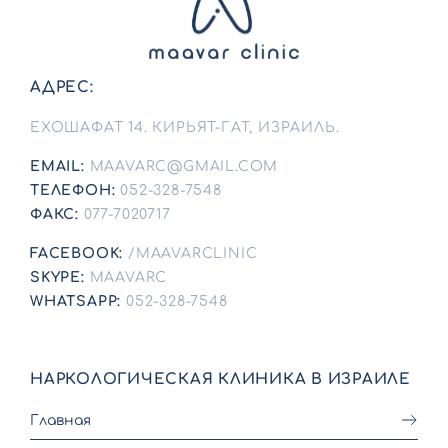
АДРЕС:
ЕХОШАФАТ 14. КИРЬЯТ-ГАТ, ИЗРАИЛЬ.
EMAIL:
MAAVARC@GMAIL.COM
ТЕЛЕФОН:
052-328-7548
ФАКС:
077-7020717
FACEBOOK:
/MAAVARCLINIC
SKYPE:
MAAVARC
WHATSAPP:
052-328-7548
НАРКОЛОГИЧЕСКАЯ КЛИНИКА В ИЗРАИЛЕ
Главная