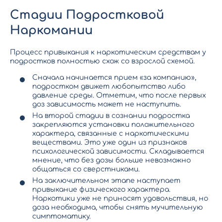
Стадии Подростковой
Наркомании
Процесс
привыкания к наркотическим средствам у
подростков
полностью схож со взрослой схемой.
Сначала начинается прием «за компанию»,
подростком движет любопытство либо
давление среды. Отметим, что после первых
доз зависимость может не наступить.
На второй стадии в сознании подростка
закрепляются установки положительного
характера, связанные с наркотическими
веществами. Это уже один из признаков
психологической зависимости. Складывается
мнение, что без дозы больше невозможно
общаться со сверстниками.
На заключительном этапе наступает
привыкание физического характера.
Наркотики уже не приносят удовольствия, но
доза необходима, чтобы снять мучительную
симптоматику.