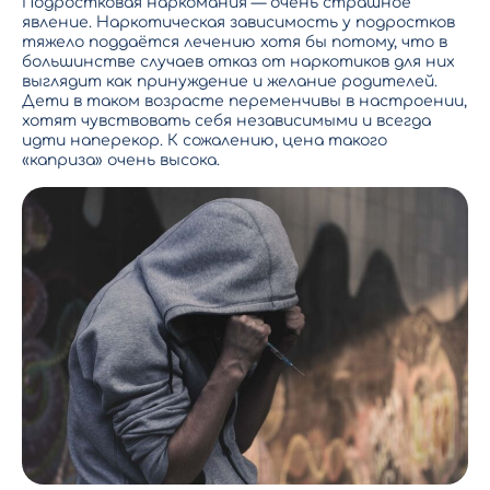
Подростковая наркомания — очень страшное
явление. Наркотическая зависимость у подростков
тяжело поддаётся лечению хотя бы потому, что в
большинстве случаев отказ от наркотиков для них
выглядит как принуждение и желание родителей.
Дети в таком возрасте переменчивы в настроении,
хотят чувствовать себя независимыми и всегда
идти наперекор. К сожалению, цена такого
«каприза» очень высока.