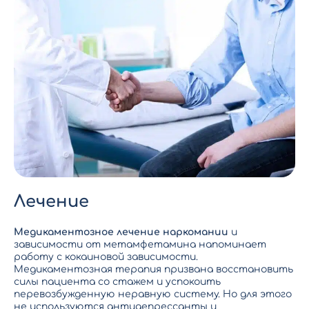
Лечение
Медикаментозное лечение наркомании
и
зависимости от метамфетамина напоминает
работу с кокаиновой зависимости
.
Медикаментозная терапия призвана восстановить
силы пациента со стажем и успокоить
перевозбужденную неравную систему. Но для этого
не используются антидепрессанты и