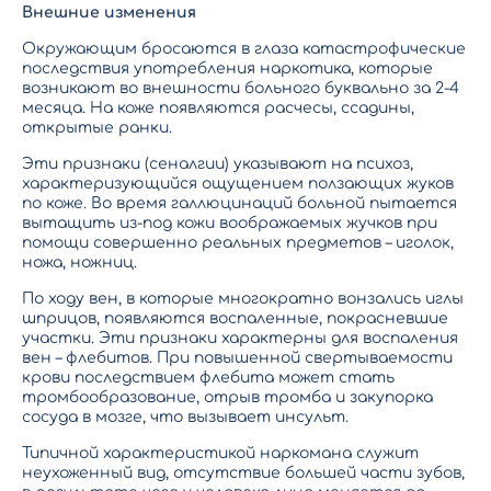
Внешние изменения
Окружающим бросаются в глаза катастрофические
последствия употребления наркотика, которые
возникают во внешности больного буквально за 2-4
месяца. На коже появляются расчесы, ссадины,
открытые ранки.
Эти признаки (сеналгии) указывают на психоз,
характеризующийся ощущением ползающих жуков
по коже. Во время галлюцинаций больной пытается
вытащить из-под кожи воображаемых жучков при
помощи совершенно реальных предметов – иголок,
ножа, ножниц.
По ходу вен, в которые многократно вонзались иглы
шприцов, появляются воспаленные, покрасневшие
участки. Эти признаки характерны для воспаления
вен – флебитов. При повышенной свертываемости
крови последствием флебита может стать
тромбообразование, отрыв тромба и закупорка
сосуда в мозге, что вызывает инсульт.
Типичной характеристикой наркомана служит
неухоженный вид, отсутствие большей части зубов,