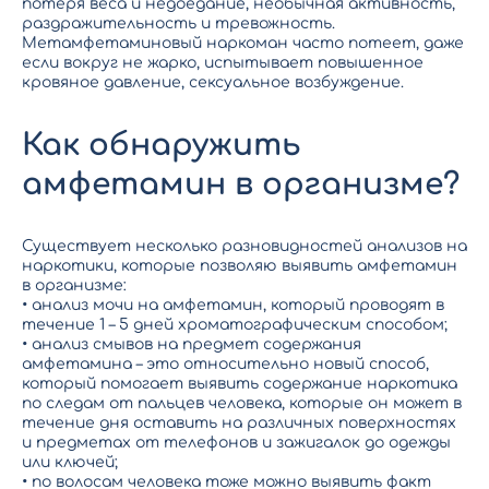
потеря веса и недоедание, необычная активность,
раздражительность и тревожность.
Метамфетаминовый наркоман часто потеет, даже
если вокруг не жарко, испытывает повышенное
кровяное давление, сексуальное возбуждение.
Как обнаружить
амфетамин в организме?
Существует несколько разновидностей анализов на
наркотики, которые позволяю выявить амфетамин
в организме:
• анализ мочи на амфетамин, который проводят в
течение 1 – 5 дней хроматографическим способом;
• анализ смывов на предмет содержания
амфетамина – это относительно новый способ,
который помогает выявить содержание наркотика
по следам от пальцев человека, которые он может в
течение дня оставить на различных поверхностях
и предметах от телефонов и зажигалок до одежды
или ключей;
• по волосам человека тоже можно выявить факт