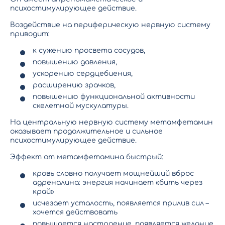
психостимулирующее действие.
Воздействие на периферическую нервную систему
приводит:
к сужению просвета сосудов,
повышению давления,
ускорению сердцебиения,
расширению зрачков,
повышению функциональной активности
скелетной мускулатуры.
На центральную нервную систему метамфетамин
оказывает продолжительное и сильное
психостимулирующее действие.
Эффект от метамфетамина быстрый:
кровь словно получает мощнейший вброс
адреналина: энергия начинает «бить через
край»
исчезает усталость, появляется прилив сил –
хочется действовать
повышается настроение, появляется желание