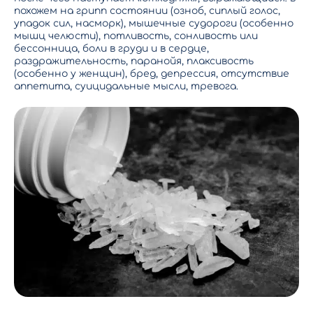
похожем на грипп состоянии (озноб, сиплый голос,
упадок сил, насморк), мышечные судороги (особенно
мышц челюсти), потливость, сонливость или
бессонница, боли в груди и в сердце,
раздражительность, паранойя, плаксивость
(особенно у женщин), бред, депрессия, отсутствие
аппетита, суицидальные мысли, тревога.