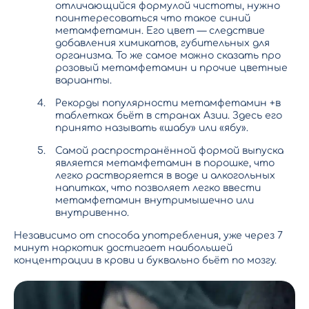
отличающийся формулой чистоты, нужно
поинтересоваться что такое синий
метамфетамин. Его цвет — следствие
добавления химикатов, губительных для
организма. То же самое можно сказать про
розовый метамфетамин и прочие цветные
варианты.
Рекорды популярности метамфетамин +в
таблетках бьёт в странах Азии. Здесь его
принято называть «шабу» или «ябу».
Самой распространённой формой выпуска
является метамфетамин в порошке, что
легко растворяется в воде и алкогольных
напитках, что позволяет легко ввести
метамфетамин внутримышечно или
внутривенно.
Независимо от способа употребления, уже через 7
минут наркотик достигает наибольшей
концентрации в крови и буквально бьёт по мозгу.