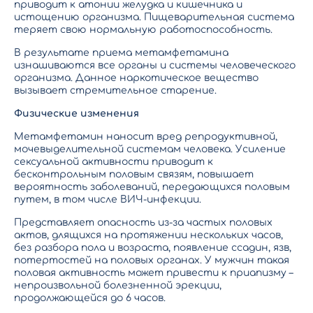
приводит к атонии желудка и кишечника и
истощению организма. Пищеварительная система
теряет свою нормальную работоспособность.
В результате приема метамфетамина
изнашиваются все органы и системы человеческого
организма. Данное наркотическое вещество
вызывает стремительное старение.
Физические изменения
Метамфетамин наносит вред репродуктивной,
мочевыделительной системам человека. Усиление
сексуальной активности приводит к
бесконтрольным половым связям, повышает
вероятность заболеваний, передающихся половым
путем, в том числе ВИЧ-инфекции.
Представляет опасность из-за частых половых
актов, длящихся на протяжении нескольких часов,
без разбора пола и возраста, появление ссадин, язв,
потертостей на половых органах. У мужчин такая
половая активность может привести к приапизму –
непроизвольной болезненной эрекции,
продолжающейся до 6 часов.