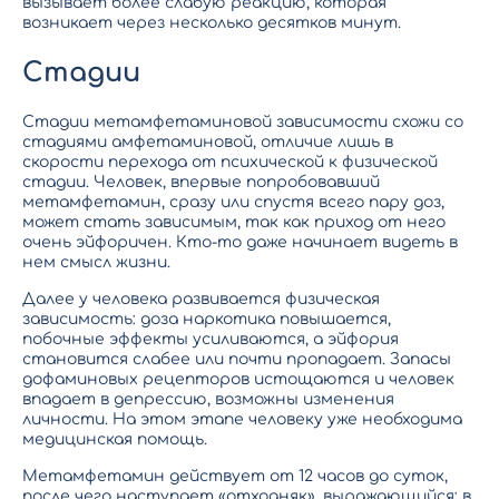
вызывает более слабую реакцию, которая
возникает через несколько десятков минут.
Стадии
Стадии метамфетаминовой зависимости схожи со
стадиями амфетаминовой, отличие лишь в
скорости перехода от психической к физической
стадии. Человек, впервые попробовавший
метамфетамин, сразу или спустя всего пару доз,
может стать зависимым, так как приход от него
очень эйфоричен. Кто-то даже начинает видеть в
нем смысл жизни.
Далее у человека развивается физическая
зависимость: доза наркотика повышается,
побочные эффекты усиливаются, а эйфория
становится слабее или почти пропадает. Запасы
дофаминовых рецепторов истощаются и человек
впадает в депрессию, возможны изменения
личности. На этом этапе человеку уже необходима
медицинская помощь.
Метамфетамин действует от 12 часов до суток,
после чего наступает «отходняк», выражающийся: в