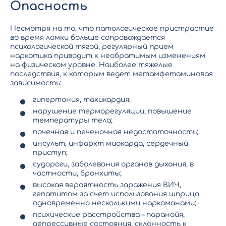
Опасность
Несмотря на то, что патологическое пристрастие
во время ломки больше сопровождается
психологической тягой, регулярный прием
наркотика приводит к необратимым изменениям
на физическом уровне. Наиболее тяжелые
последствия, к которым ведет метамфетаминовая
зависимость:
гипертония, тахикардия;
нарушение терморегуляции, повышение
температуры тела;
почечная и печеночная недостаточность;
инсульт, инфаркт миокарда, сердечный
приступ;
судороги, заболевания органов дыхания, в
частности, бронхиты;
высокая вероятность заражения ВИЧ,
гепатитом за счет использования шприца
одновременно несколькими наркоманами;
психические расстройства – паранойя,
депрессивные состояния, склонность к