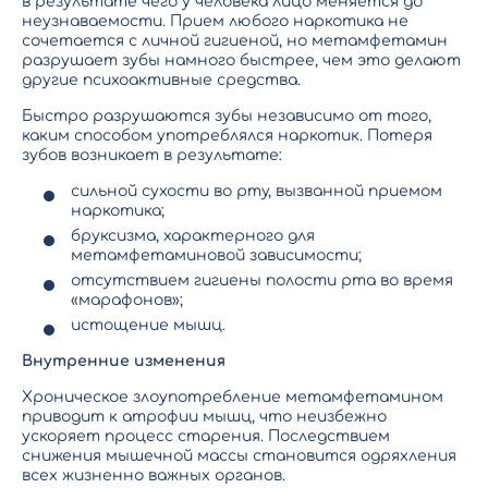
в результате чего у человека лицо меняется до
неузнаваемости. Прием любого наркотика не
сочетается с личной гигиеной, но метамфетамин
разрушает зубы намного быстрее, чем это делают
другие психоактивные средства.
Быстро разрушаются зубы независимо от того,
каким способом употреблялся наркотик. Потеря
зубов возникает в результате:
сильной сухости во рту, вызванной приемом
наркотика;
бруксизма, характерного для
метамфетаминовой зависимости;
отсутствием гигиены полости рта во время
«марафонов»;
истощение мышц.
Внутренние изменения
Хроническое злоупотребление метамфетамином
приводит к атрофии мышц, что неизбежно
ускоряет процесс старения. Последствием
снижения мышечной массы становится одряхления
всех жизненно важных органов.