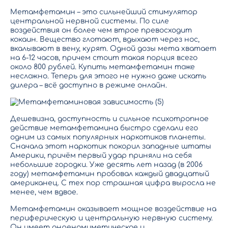
Метамфетамин – это сильнейший стимулятор
центральной нервной системы. По силе
воздействия он более чем втрое превосходит
кокаин. Вещество глотают, вдыхают через нос,
вкалывают в вену, курят. Одной дозы мета хватает
на 6-12 часов, причем стоит такая порция всего
около 800 рублей. Купить метамфетамин тоже
несложно. Теперь для этого не нужно даже искать
дилера – всё доступно в режиме онлайн.
Дешевизна, доступность и сильное психотропное
действие метамфетамина быстро сделали его
одним из самых популярных наркотиков планеты.
Сначала этот наркотик покорил западные штаты
Америки, причём первый удар приняли на себя
небольшие городки. Уже десять лет назад (в 2006
году) метамфетамин пробовал каждый двадцатый
американец. С тех пор страшная цифра выросла не
менее, чем вдвое.
Метамфетамин оказывает мощное воздействие на
периферическую и центральную нервную систему.
Он имеет анреномиметическое и