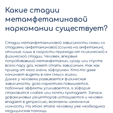
Какие стадии
метамфетаминовой
наркомании существует?
Стадии метамфетаминовой зависимости схожи со
стадиями амфетаминовой (ссылка на амфетамин),
отличие лишь в скорости перехода от психической к
физической стадии. Человек, впервые
попробовавший метамфетамин, сразу или спустя
всего пару доз, может стать зависимым, так как
приход от него очень эйфоричен. Кто-то даже
начинает видеть в нем смысл жизни.
Далее у человека развивается физическая
зависимость: доза наркотика повышается,
побочные эффекты усиливаются, а эйфория
становится слабее или почти пропадает. Запасы
дофаминовых рецепторов истощаются и человек
впадает в депрессию, возможны изменения
личности. На этом этапе человеку уже необходима
медицинская помощь.