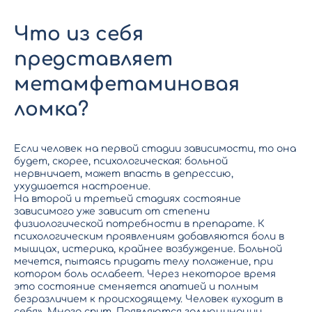
Что из себя
представляет
метамфетаминовая
ломка?
Если человек на первой стадии зависимости, то она
будет, скорее, психологическая: больной
нервничает, может впасть в депрессию,
ухудшается настроение.
На второй и третьей стадиях состояние
зависимого уже зависит от степени
физиологической потребности в препарате. К
психологическим проявлениям добавляются боли в
мышцах, истерика, крайнее возбуждение. Больной
мечется, пытаясь придать телу положение, при
котором боль ослабеет. Через некоторое время
это состояние сменяется апатией и полным
безразличием к происходящему. Человек «уходит в
себя». Много спит. Появляются галлюцинации,