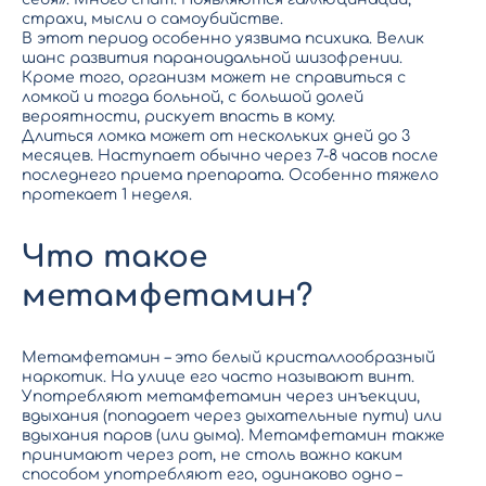
страхи, мысли о самоубийстве.
В этот период особенно уязвима психика. Велик
шанс развития параноидальной шизофрении.
Кроме того, организм может не справиться с
ломкой и тогда больной, с большой долей
вероятности, рискует впасть в кому.
Длиться ломка может от нескольких дней до 3
месяцев. Наступает обычно через 7-8 часов после
последнего приема препарата. Особенно тяжело
протекает 1 неделя.
Что такое
метамфетамин?
Метамфетамин – это белый кристаллообразный
наркотик. На улице его часто называют винт.
Употребляют метамфетамин через инъекции,
вдыхания (попадает через дыхательные пути) или
вдыхания паров (или дыма). Метамфетамин также
принимают через рот, не столь важно каким
способом употребляют его, одинаково одно –