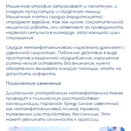
Мышечная атрофия затрагивает и скелетную, и
гладкую мускулатуру, и сердечную мышцу.
Мышечные клетки сердца (кардиомицеты)
страдают вдвойне, так как кроме сократительной
мышечной работы, они отвечают за проводимость
нервного импульса в миокарде, запускающего цикл
сокращения.
Сердце метамфетаминового наркомана дряхлеет с
удвоенной скоростью. Побочные действия в виде
приступов учащенного сердцебиения, нарушения
ритма нельзя оставлять без внимания, нужно
обязательно вызывать «скорую помощь», чтобы не
допустить инфаркта.
Психические изменения
Длительное употребление метамфетамина также
приводит к психическим расстройствам:
галлюцинации, паранойе, бреду (иначе известный
как метамфетаминовый психоз), тревоге,
тревожным расстройствам, бессоннице. Это
может увеличить склонность к агрессии.