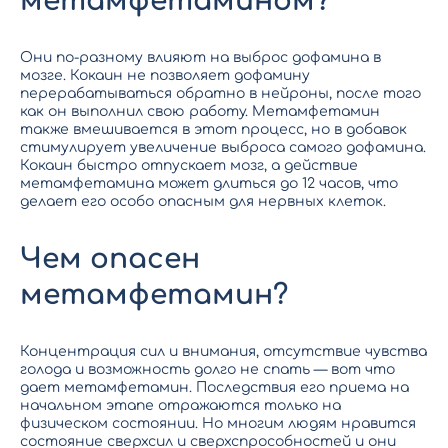
метамфетамином?
Они по-разному влияют на выброс дофамина в
мозге. Кокаин не позволяет дофамину
перерабатываться обратно в нейроны, после того
как он выполнил свою работу. Метамфетамин
также вмешивается в этот процесс, но в добавок
стимулирует увеличение выброса самого дофамина.
Кокаин быстро отпускает мозг, а действие
метамфетамина может длиться до 12 часов, что
делает его особо опасным для нервных клеток.
Чем опасен
метамфетамин?
Концентрация сил и внимания, отсутствие чувства
голода и возможность долго не спать — вот что
дает метамфетамин. Последствия его приема на
начальном этапе отражаются только на
физическом состоянии. Но многим людям нравится
состояние сверхсил и сверхспрособностей и они