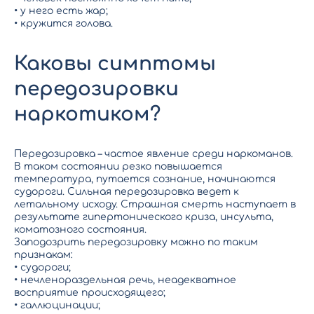
• у него есть жар;
• кружится голова.
Каковы симптомы
передозировки
наркотиком?
Передозировка – частое явление среди наркоманов.
В таком состоянии резко повышается
температура, путается сознание, начинаются
судороги. Сильная передозировка ведет к
летальному исходу. Страшная смерть наступает в
результате гипертонического криза, инсульта,
коматозного состояния.
Заподозрить передозировку можно по таким
признакам:
• судороги;
• нечленораздельная речь, неадекватное
восприятие происходящего;
• галлюцинации;