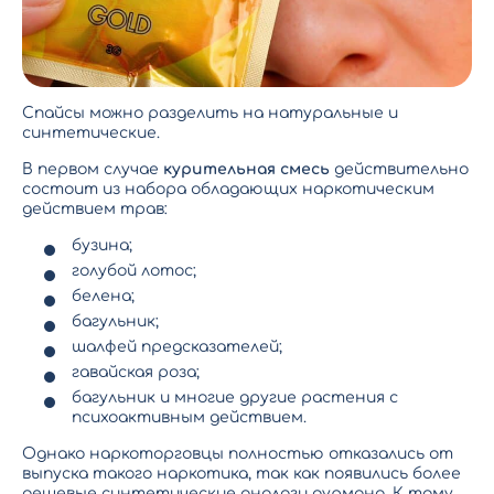
Спайсы можно разделить на натуральные и
синтетические.
В первом случае
курительная смесь
действительно
состоит из набора обладающих наркотическим
действием трав:
бузина;
голубой лотос;
белена;
багульник;
шалфей предсказателей;
гавайская роза;
багульник и многие другие растения с
психоактивным действием.
Однако наркоторговцы полностью отказались от
выпуска такого наркотика, так как появились более
дешевые синтетические аналоги дурмана. К тому