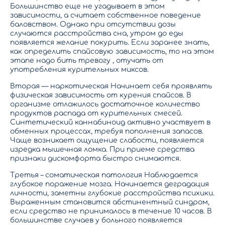
Большинство еще не угадывает в этом
зависимости, а считает собственное поведение
баловством. Однако при отсутствии дозы
случаются расстройства сна, утром до еды
появляется желание покурить. Если заранее знать,
как определить спайсовую зависимость, то на этом
этапе надо бить тревогу , отучать от
употребления курительных миксов.
Вторая — наркотическая Начинает себя проявлять
физическая зависимость от курения спайсов. В
организме отложилось достаточное количество
продуктов распада от курительных смесей.
Синтетический каннабиноид активно участвует в
обменных процессах, требуя пополнения запасов.
Чаще возникает ощущение слабости, появляется
изредка мышечная ломка. При приеме средства
признаки дискомфорта быстро снимаются.
Третья – соматическая патология Наблюдается
глубокое поражение мозга. Начинается деградация
личности, заметны глубокие расстройства психики.
Выраженным становится абстинентный синдром,
если средство не принималось в течение 10 часов. В
большинстве случаев у больного появляется