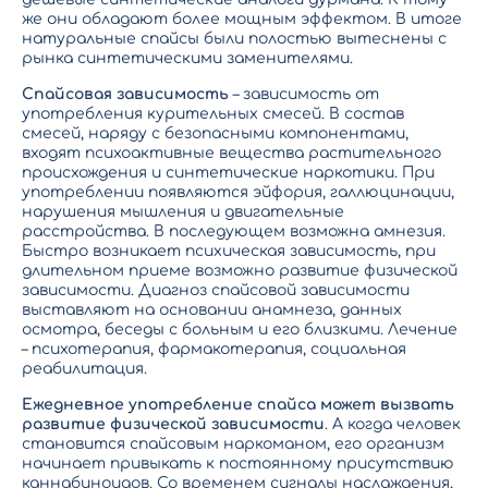
же они обладают более мощным эффектом. В итоге
натуральные спайсы были полостью вытеснены с
рынка синтетическими заменителями.
Спайсовая зависимость
– зависимость от
употребления курительных смесей. В состав
смесей, наряду с безопасными компонентами,
входят психоактивные вещества растительного
происхождения и синтетические наркотики. При
употреблении появляются эйфория, галлюцинации,
нарушения мышления и двигательные
расстройства. В последующем возможна амнезия.
Быстро возникает психическая зависимость, при
длительном приеме возможно развитие физической
зависимости. Диагноз спайсовой зависимости
выставляют на основании анамнеза, данных
осмотра, беседы с больным и его близкими. Лечение
– психотерапия, фармакотерапия, социальная
реабилитация.
Ежедневное употребление спайса может вызвать
развитие
физической зависимости
. А когда человек
становится спайсовым наркоманом, его организм
начинает привыкать к постоянному присутствию
каннабиноидов. Со временем сигналы наслаждения,