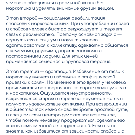
человека обходиться в реальной жизни без
наркотика и уделять внимание другим вещам.
Этап второй — социальная реабилитация
спайсовых наркозависимых. При употреблении солей
и спайсов человек быстро деградирует и теряет
связь с реальностью. Поэтому основная задача —
вернуть его в социум и научить заново
адаптироваться к коллективу, адекватно общаться
с коллегами, друзьями, родственниками и
посторонними людьми. Для этих целей
применяется семейная и групповая терапия.
Этап третий — адаптация. Избавление от тяги к
наркотику влечет и избавление от физической
привязки к солям. Но именно в это время у человека
проявляются первопричины, которые толкнули его
к наркотикам. Ощущается неустроенность,
вскрываются страхи и тревоги, неумение жить и
получать удовольствие от жизни. При возвращении
в общество так легко снова выбрать простой путь,
и специалисты центра делают все возможное,
чтобы помочь человеку продержаться, сделать его
жизнь осмысленной и продуктивной. Если вы не
знаете, как избавиться от зависимости спайса и с