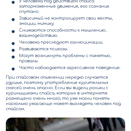
У человека под действием спайса
заторможенные движения, его сознание
спутано.
Зависимый не контролирует свои жесты,
эмоции, мимику.
Снижаются способности к мышлению,
взаимодействию.
Человека преследуют галлюцинации.
Развиваются психозы.
Могут возникнуть проблемы с памятью,
провалы.
Часто наблюдается агрессивное поведение.
При спайсовом опьянении нередко случается
удушье, поэтому употребление курительных
смесей очень опасно. Если вы видели ролики с
курильщиками спайса, которых в интернете
размещено очень много, то уже могли понять
насколько ужасающе может выглядеть человек под
спайсом.