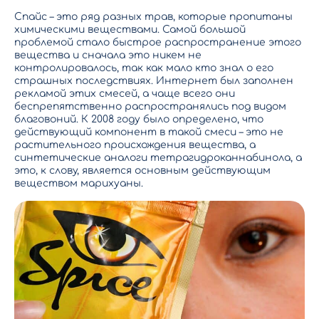
Спайс – это ряд разных трав, которые пропитаны
химическими веществами. Самой большой
проблемой стало быстрое распространение этого
вещества и сначала это никем не
контролировалось, так как мало кто знал о его
страшных последствиях. Интернет был заполнен
рекламой этих смесей, а чаще всего они
беспрепятственно распространялись под видом
благовоний. К 2008 году было определено, что
действующий компонент в такой смеси – это не
растительного происхождения вещества, а
синтетические аналоги тетрагидроканнабинола, а
это, к слову, является
основным действующим
веществом марихуаны
.