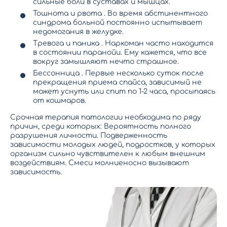
сильные боли в суставах и мышцах.
Тошнота и рвота . Во время абстинентного
синдрома больной постоянно испытывает
недомогания в желудке.
Тревога и паника . Наркоман часто находится
в состоянии паранойи. Ему кажется, что все
вокруг замышляют нечто страшное.
Бессонница . Первые несколько суток после
прекращения приема спайса, зависимый не
может уснуть или спит по 1-2 часа, просыпаясь
от кошмаров.
Срочная терапия патологии необходима по ряду
причин, среди которых: Вероятность полного
разрушения личности. Подверженность
зависимости молодых людей, подростков, у которых
организм сильно чувствителен к любым внешним
воздействиям. Смеси молниеносно вызывают
зависимость.