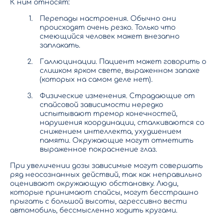
К ним относят:
Перепады настроения. Обычно они
происходят очень резко. Только что
смеющийся человек может внезапно
заплакать.
Галлюцинации. Пациент может говорить о
слишком ярком свете, выраженном запахе
(которых на самом деле нет).
Физические изменения. Страдающие от
спайсовой зависимости нередко
испытывают тремор конечностей,
нарушения координации, сталкиваются со
снижением интеллекта, ухудшением
памяти. Окружающие могут отметить
выраженное покраснение глаз.
При увеличении дозы зависимые могут совершать
ряд неосознанных действий, так как неправильно
оценивают окружающую обстановку. Люди,
которые принимают спайсы, могут бесстрашно
прыгать с большой высоты, агрессивно вести
автомобиль, бессмысленно ходить кругами.