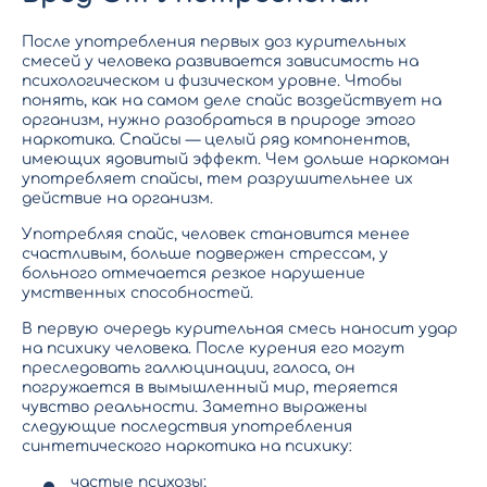
После употребления первых доз курительных
смесей у человека развивается зависимость на
психологическом и физическом уровне. Чтобы
понять, как на самом деле спайс воздействует на
организм, нужно разобраться в природе этого
наркотика. Спайсы — целый ряд компонентов,
имеющих ядовитый эффект.
Чем дольше наркоман
употребляет спайсы
, тем разрушительнее их
действие на организм.
Употребляя спайс
, человек становится менее
счастливым, больше подвержен стрессам, у
больного отмечается резкое нарушение
умственных способностей.
В первую очередь курительная смесь наносит удар
на психику человека. После курения его могут
преследовать галлюцинации, галоса, он
погружается в вымышленный мир, теряется
чувство реальности. Заметно выражены
следующие последствия употребления
синтетического наркотика на психику:
частые психозы;