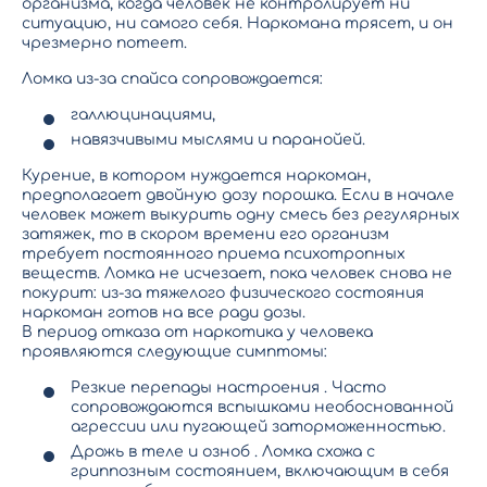
организма, когда человек не контролирует ни
ситуацию, ни самого себя. Наркомана трясет, и он
чрезмерно потеет.
Ломка из-за спайса сопровождается:
галлюцинациями,
навязчивыми мыслями и паранойей.
Курение, в котором нуждается наркоман,
предполагает двойную дозу порошка. Если в начале
человек может выкурить одну смесь без регулярных
затяжек, то в скором времени его организм
требует постоянного приема психотропных
веществ. Ломка не исчезает, пока человек снова не
покурит: из-за тяжелого физического состояния
наркоман готов на все ради дозы.
В период отказа от наркотика у человека
проявляются следующие симптомы:
Резкие перепады настроения . Часто
сопровождаются вспышками необоснованной
агрессии или пугающей заторможенностью.
Дрожь в теле и озноб . Ломка схожа с
гриппозным состоянием, включающим в себя